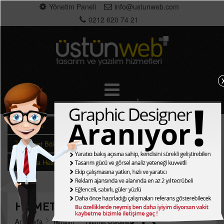
Yönetim Paneli
info@ustunweb.com
0212 620 74 21
İletişim
Hizmet Bölgeleri
Banka Hesaplarımız
HİZMET BÖLGELERİ
Anasayfa
İletişim
Hizmet Bölgeleri