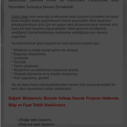
alanınında Sektörel Firma ve Kurumlara Profesyonel Web
Hizmetleri Sunmaya Devam Etmektedir.
Üstün Web
size vereceği profesyonel web tasarımı hizmetleri ile daha
fazla müşteri kaybı yaşamanızın önüne geçecektir. Web tasarımcı
arkadaşlarımızın sizin için en uygun web dizaynına karar vererek size
eşsiz bir web tasarımı yapacaklardır. Web tasarımı ücretlerimiz
verdiğimiz hizmet kalitesiyle mukayese edildiğinde son derece
uygundur.
Tecrübelerimize göre başarılı bir web tasarımı projesi için;
* Müşteriyi iş ortağı olarak gören bir anlayış;
* Başarıya odaklanma;
* Uzmanlık
* Tecrübe
* Takım çalışması;
* Müşterinin ve sektörünün kapsamlı analizi;
* Stratejik planlama ve iş modeli oluşturma;
* Hızlı uygulama, gerekir.
Siz de daha fazla vakit kaybetmeden hemen bizi arayarak kaliteli bir
web sitesi tasarımına sahip olabilirsiniz.
Değerli Müşterimiz Bizimle İrtibata Geçrek Projeniz Hakkında
Bilgi ve Fiyat Teklifi Alabilirsiniz
>
Aliağa web tasarımı
>
Balçova web tasarımı