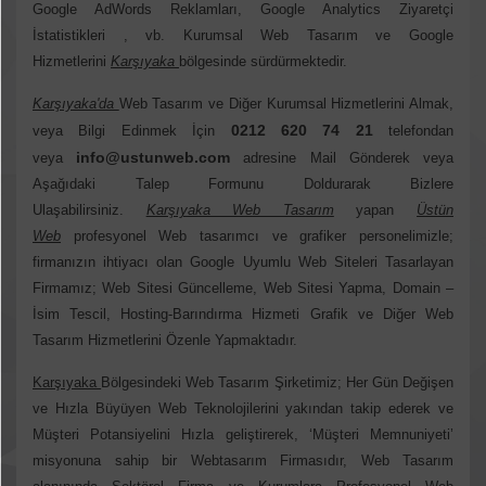
Google AdWords Reklamları, Google Analytics Ziyaretçi
İstatistikleri , vb. Kurumsal Web Tasarım ve Google
Hizmetlerini
Karşıyaka
bölgesinde sürdürmektedir.
Karşıyaka'da
Web Tasarım ve Diğer Kurumsal Hizmetlerini Almak,
0212 620 74 21
veya Bilgi Edinmek İçin
telefondan
info@ustunweb.com
veya
adresine Mail Gönderek veya
Aşağıdaki Talep Formunu Doldurarak Bizlere
Ulaşabilirsiniz.
Karşıyaka Web Tasarım
yapan
Üstün
Web
profesyonel Web tasarımcı ve grafiker personelimizle;
firmanızın ihtiyacı olan Google Uyumlu Web Siteleri Tasarlayan
Firmamız; Web Sitesi Güncelleme, Web Sitesi Yapma, Domain –
İsim Tescil, Hosting-Barındırma Hizmeti Grafik ve Diğer Web
Tasarım Hizmetlerini Özenle Yapmaktadır.
Karşıyaka
Bölgesindeki Web Tasarım Şirketimiz; Her Gün Değişen
ve Hızla Büyüyen Web Teknolojilerini yakından takip ederek ve
Müşteri Potansiyelini Hızla geliştirerek, ‘Müşteri Memnuniyeti’
misyonuna sahip bir Webtasarım Firmasıdır, Web Tasarım