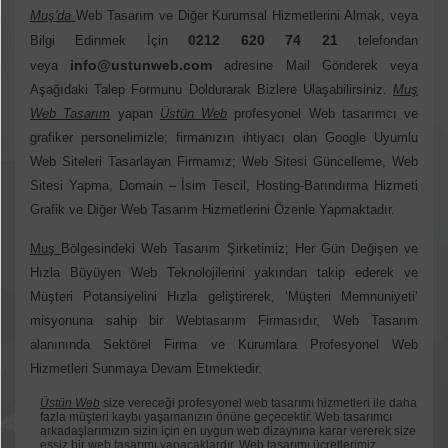
Muş'da
Web Tasarım ve Diğer Kurumsal Hizmetlerini Almak, veya
0212 620 74 21
Bilgi Edinmek İçin
telefondan
info@ustunweb.com
veya
adresine Mail Gönderek veya
Aşağıdaki Talep Formunu Doldurarak Bizlere Ulaşabilirsiniz.
Muş
Web Tasarım
yapan
Üstün Web
profesyonel Web tasarımcı ve
grafiker personelimizle; firmanızın ihtiyacı olan Google Uyumlu
Web Siteleri Tasarlayan Firmamız; Web Sitesi Güncelleme, Web
Sitesi Yapma, Domain – İsim Tescil, Hosting-Barındırma Hizmeti
Grafik ve Diğer Web Tasarım Hizmetlerini Özenle Yapmaktadır.
Muş
Bölgesindeki Web Tasarım Şirketimiz; Her Gün Değişen ve
Hızla Büyüyen Web Teknolojilerini yakından takip ederek ve
Müşteri Potansiyelini Hızla geliştirerek, ‘Müşteri Memnuniyeti’
misyonuna sahip bir Webtasarım Firmasıdır, Web Tasarım
alanınında Sektörel Firma ve Kurumlara Profesyonel Web
Hizmetleri Sunmaya Devam Etmektedir.
Üstün Web
size vereceği profesyonel web tasarımı hizmetleri ile daha
fazla müşteri kaybı yaşamanızın önüne geçecektir. Web tasarımcı
arkadaşlarımızın sizin için en uygun web dizaynına karar vererek size
eşsiz bir web tasarımı yapacaklardır. Web tasarımı ücretlerimiz