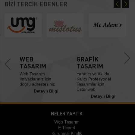
BİZİ TERCİH EDENLER
U
WEB
GRAFİK
U
TASARIM
TASARIM
Web Tasarım
Yaratıcı ve Akılda
t
İhtiyaçlarınız için
Kalıcı Profesyonel
doğru adrestesiniz
Tasarımlar için
Üstünweb
i
Detaylı Bilgi
Detaylı Bilgi
NELER YAPTIK
Web Tasarım
E Ticaret
Kurumsal Kimlik