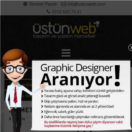
Yönetim Paneli
info@ustunweb.com
0212 620 74 21
İletişim
Hizmet Bölgeleri
Banka Hesaplarımız
HİZMET BÖLGELERİ
Anasayfa
İletişim
Hizmet Bölgeleri