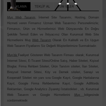
AÇIKLAMA
TEKLİF AL
TÜM İLLER
Muş Web Tasarım
, İnternet Site Tasarımı, Hosting, Domain
Hizmeti veren Firmamız Uzman Web Tasarımcı Personelimizle;
Firmanızı, Ürün ve Hizmetlerinizi Web Dünyasında En Doğru
Şekilde Temsil Eden ve İhtiyacınız Olan Kurumsal Web Site
Hizmetlerini Muş
Web Tasarım
Olarak En Kalitelli ve En Uygun
Web Tasarım Fiyatlarını Siz Değerli Müşterilerimize Sunmaktadır.
Muş'da
Faaliyet Gösteren Web Tasarım Firması olarak; Kurumsal
İnternet Sitesi, E-Ticaret Sitesi/Online Satış, Haber Siteleri, Kişisel
Bloglar, Firma Rehberi Siteleri, Ürün Tanıtım siteleri, İlan Siteleri,
Bireysel İnternet Sitesi, Köy ve Dernek siteleri, Sanayi ve
Kooperatif Siteleri nin yanı sıra Google Kayıt, Google Haritalarına
Kayıt, Google Firma Rehberlerine Kayıt, Google AdWords
Reklamları, Google Analytics Ziyaretçi İstatistikleri , vb. Kurumsal
Web Tasarım ve Google Hizmetlerini
Muş
bölgesinde
sürdürmektedir.