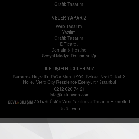
Grafik Tasarım
NELER YAPARIZ
Web Tasarım
Yazılım
Grafik Tasarım
E Ticaret
Domain & Hosting
Sosyal Medya Danışmanlığı
İLETİŞİM BİLGİLERİMİZ
Barbaros Hayrettin Pa?a Mah, 1992. Sokak, No:16, Kat:2,
No:46 Vetro City Residence Esenyurt / ?stanbul
0212 620 74 21
info@ustunweb.com
2014 © Üstün Web Yazılım ve Tasarım Hizmetleri.
Üstün web