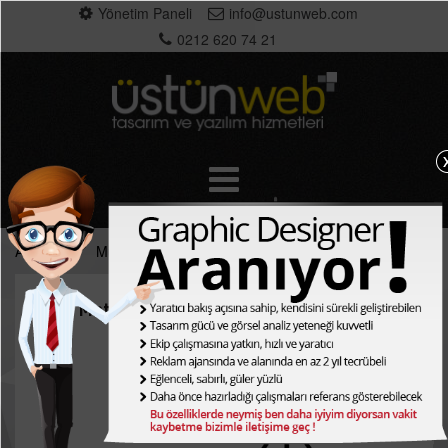
Yönetim Paneli
info@ustunweb.com
0212 620 74 21
Anasayfa
Müşteriler
Ceviz Matbaa
Ceviz Matbaa