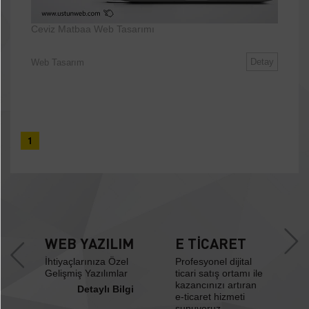
Ceviz Matbaa Web Tasarımı
Detay
Web Tasarım
1
WEB YAZILIM
E TİCARET
İhtiyaçlarınıza Özel
Profesyonel dijital
Gelişmiş Yazılımlar
ticari satış ortamı ile
kazancınızı artıran
Detaylı Bilgi
e-ticaret hizmeti
sunuyoruz.