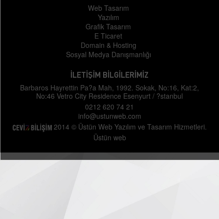
Web Tasarım
Yazılım
Grafik Tasarım
E Ticaret
Domain & Hosting
Sosyal Medya Danışmanlığı
İLETİŞİM BİLGİLERİMİZ
Barbaros Hayrettin Pa?a Mah, 1992. Sokak, No:16, Kat:2,
No:46 Vetro City Residence Esenyurt / ?stanbul
0212 620 74 21
info@ustunweb.com
2014 © Üstün Web Yazılım ve Tasarım Hizmetleri.
Üstün web