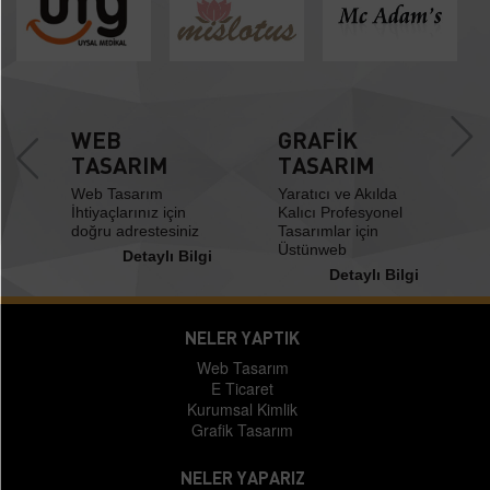
U
WEB
GRAFİK
U
TASARIM
TASARIM
Web Tasarım
Yaratıcı ve Akılda
t
İhtiyaçlarınız için
Kalıcı Profesyonel
doğru adrestesiniz
Tasarımlar için
Üstünweb
i
Detaylı Bilgi
Detaylı Bilgi
NELER YAPTIK
Web Tasarım
E Ticaret
Kurumsal Kimlik
Grafik Tasarım
NELER YAPARIZ