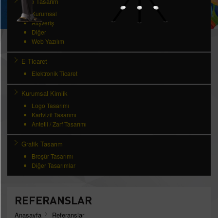
Web Tasarım
Kurumsal
Alışveriş
Diğer
Web Yazılım
E Ticaret
Elektronik Ticaret
Kurumsal Kimlik
Logo Tasarımı
Kartvizit Tasarımı
Antetli / Zarf Tasarımı
Grafik Tasarım
Broşür Tasarımı
Diğer Tasarımlar
REFERANSLAR
Anasayfa
Referanslar