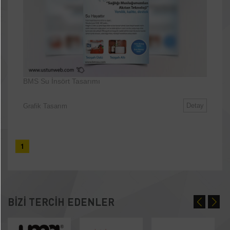
BMS Su İnsört Tasarımı
Detay
Grafik Tasarım
1
BİZİ TERCİH EDENLER